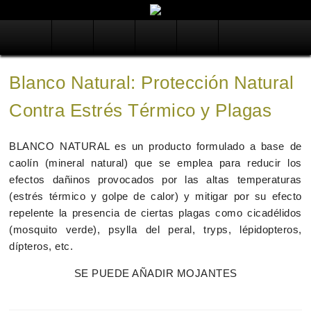
USO DE COADYUVANTES
BLANCO NATURAL
Blanco Natural: Protección Natural
TALCO LR 1T 35
ENZIMAS
Contra Estrés Térmico y Plagas
KOLIVA
FOSFATO TRISÓDICO
PELLET, SAL
BLANCO NATURAL es un producto formulado a base de
caolín (mineral natural) que se emplea para reducir los
SEPIOLITA
efectos dañinos provocados por las altas temperaturas
SEC NATUR
(estrés térmico y golpe de calor) y mitigar por su efecto
repelente la presencia de ciertas plagas como cicadélidos
PRODUCTOS OXA
(mosquito verde), psylla del peral, tryps, lépidopteros,
dípteros, etc.
SE PUEDE AÑADIR MOJANTES