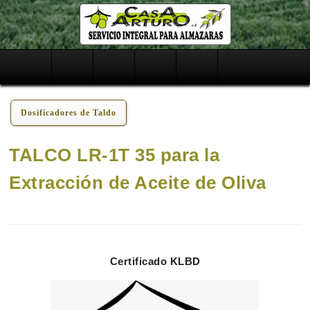
USO DE COADYUVANTES
BLANCO NATURAL
Dosificadores de Taldo
TALCO LR 1T 35
ENZIMAS
KOLIVA
FOSFATO TRISÓDICO
TALCO LR-1T 35 para la
PELLET, SAL
Extracción de Aceite de Oliva
SEPIOLITA
SEC NATUR
PRODUCTOS OXA
Certificado KLBD